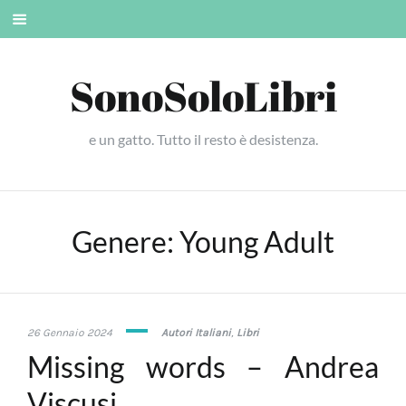
Skip
Mobile
to
menu
content
SonoSoloLibri
e un gatto. Tutto il resto è desistenza.
Genere:
Young Adult
16
26 Gennaio 2024
Autori Italiani
,
Libri
Febbraio
Missing words – Andrea
2024
Viscusi