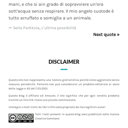
mani, e che si ain grado di sopravviere un’ora
sott’acqua senza respirare. Il mio angelo custode è
tutto arruffato e somiglia a un animale.
—
,
Seita Parkkola
L’ultima possibilità
Next quote »
DISCLAIMER
Questo sito non rappresenta una testata giornalistica perché viene aggiornato senza
nessuna periodicità. Pertanto non può considerarsi un prodotto editoriale ai sensi
della Legge n. 62 del 7.03.2001.
Questo blog è affiliato ad Amazon, il che significa che per ogni vendita prodotta
tramite un mio link ricevo una piccola commissione.
Immagini e testi tratti da libri e film sono proprietà dei loro legittimi autori
Tutti i testi presenti in questo blog sono pubblicati sotto licenza
Creative Commons