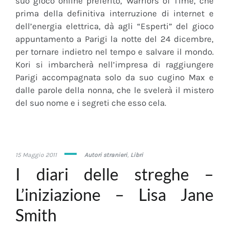
suo gioco online preferito, Warriors of Time, che
prima della definitiva interruzione di internet e
dell’energia elettrica, dà agli “Esperti” del gioco
appuntamento a Parigi la notte del 24 dicembre,
per tornare indietro nel tempo e salvare il mondo.
Kori si imbarcherà nell’impresa di raggiungere
Parigi accompagnata solo da suo cugino Max e
dalle parole della nonna, che le svelerà il mistero
del suo nome e i segreti che esso cela.
22
15 Maggio 2011
Autori stranieri
,
Libri
Marzo
I diari delle streghe –
2018
L’iniziazione – Lisa Jane
Smith