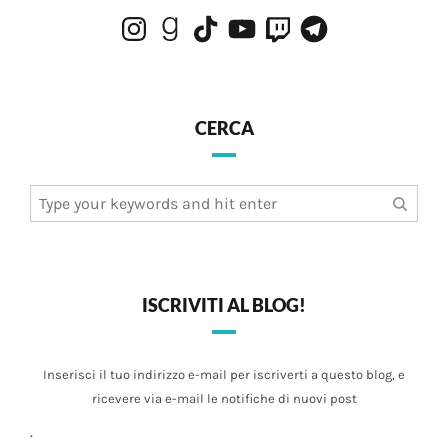
Instagram
Goodreads
TikTok
YouTube
Twitch
Telegram
CERCA
Search
for:
ISCRIVITI AL BLOG!
Inserisci il tuo indirizzo e-mail per iscriverti a questo blog, e
ricevere via e-mail le notifiche di nuovi post
.