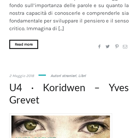
fondo sull’importanza delle parole e su quanto la
nostra capacità di conoscerle e comprenderle sia
fondamentale per sviluppare il pensiero e il senso
critico. Immagina di […]
Read more
7
2 Maggio 2018
Autori stranieri
,
Libri
Febbraio
U4 · Koridwen – Yves
2019
Grevet