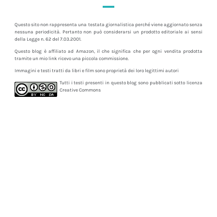
Questo sito non rappresenta una testata giornalistica perché viene aggiornato senza
nessuna periodicità. Pertanto non può considerarsi un prodotto editoriale ai sensi
della Legge n. 62 del 7.03.2001.
Questo blog è affiliato ad Amazon, il che significa che per ogni vendita prodotta
tramite un mio link ricevo una piccola commissione.
Immagini e testi tratti da libri e film sono proprietà dei loro legittimi autori
Tutti i testi presenti in questo blog sono pubblicati sotto licenza
Creative Commons