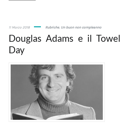
26
11 Marzo 2018
Rubriche
,
Un buon non compleanno
Maggio
Douglas Adams e il Towel
2020
Day