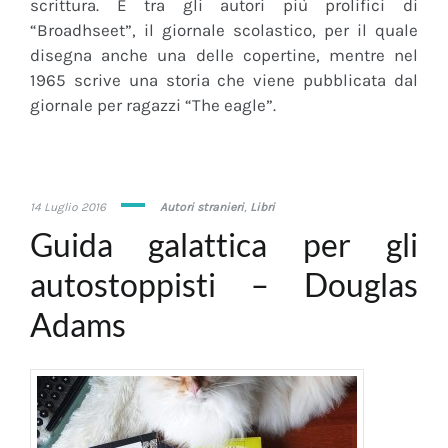
scrittura. È tra gli autori più prolifici di
“Broadhseet”, il giornale scolastico, per il quale
disegna anche una delle copertine, mentre nel
1965 scrive una storia che viene pubblicata dal
giornale per ragazzi “The eagle”.
29
14 Luglio 2016
Autori stranieri
,
Libri
Aprile
Guida galattica per gli
2020
autostoppisti – Douglas
Adams