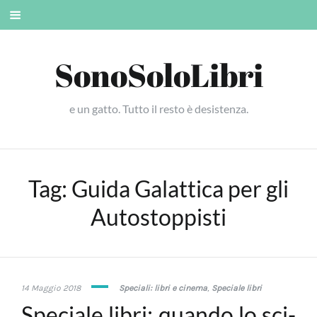
Skip
Mobile
to
menu
content
SonoSoloLibri
e un gatto. Tutto il resto è desistenza.
Tag:
Guida Galattica per gli
Autostoppisti
9
14 Maggio 2018
Speciali: libri e cinema
,
Speciale libri
Gennaio
Speciale libri: quando lo sci-
2019