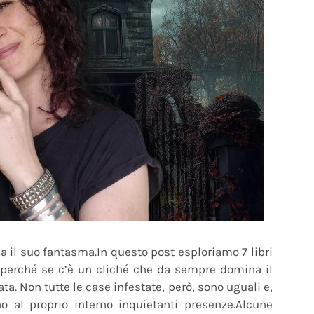
ha il suo fantasma.In questo post esploriamo 7 libri
 perché se c’è un cliché che da sempre domina il
ata. Non tutte le case infestate, però, sono uguali e,
o al proprio interno inquietanti presenze.Alcune