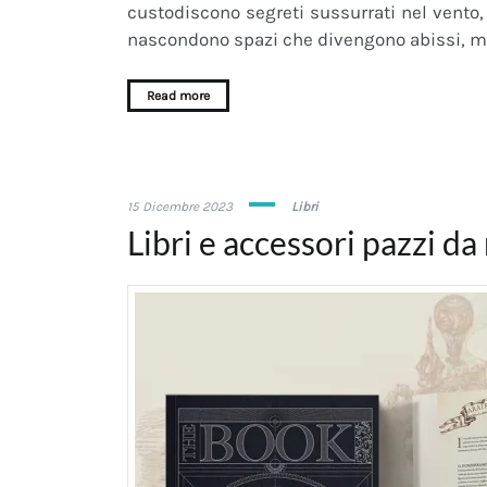
custodiscono segreti sussurrati nel vento, a
nascondono spazi che divengono abissi, me
Read more
16
15 Dicembre 2023
Libri
Febbraio
Libri e accessori pazzi da
2024