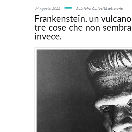
24
24 Agosto 2022
Rubriche
,
Curiosità letterarie
Agosto
Frankenstein, un vulcano e
2022
tre cose che non sembra
invece.