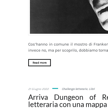
Cos’hanno in comune il mostro di Frankens
invece no, ma per scoprilo, dobbiamo tornar
Read more
2
21 Giugno 2022
Challenge letterarie
,
Libri
Settembre
Arriva Dungeon of Re
2024
letteraria con una mappa 