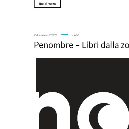
Read more
24
24 Aprile 2023
Libri
Aprile
Penombre – Libri dalla zo
2023