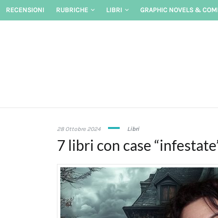
Skip
RECENSIONI
RUBRICHE
LIBRI
GRAPHIC NOVELS & COM
to
content
28
28 Ottobre 2024
Libri
Ottobre
7 libri con case “infestate
2024