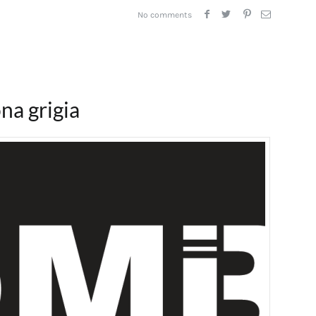
No comments
na grigia