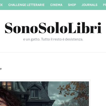
IX
CHALLENGE LETTERARIE
CINEMA
SHOP
JOURNALS
P
SonoSoloLibri
e un gatto. Tutto il resto è desistenza.
”