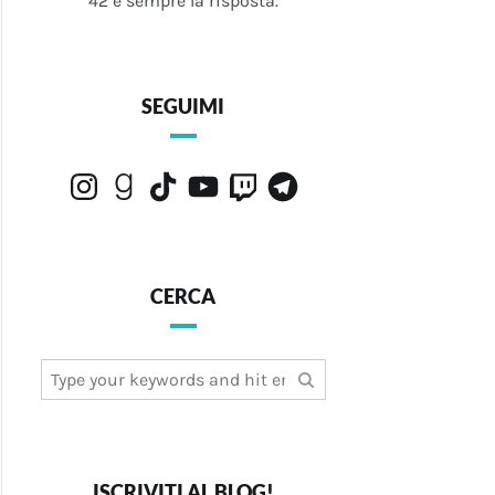
42 è sempre la risposta.
SEGUIMI
Instagram
Goodreads
TikTok
YouTube
Twitch
Telegram
CERCA
Search
for:
ISCRIVITI AL BLOG!