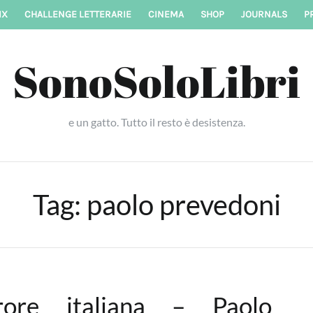
IX
CHALLENGE LETTERARIE
CINEMA
SHOP
JOURNALS
P
SonoSoloLibri
e un gatto. Tutto il resto è desistenza.
Tag:
paolo prevedoni
rrore italiana – Paolo