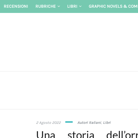
Skip
RECENSIONI
RUBRICHE
LIBRI
GRAPHIC NOVELS & COM
to
content
1
2 Agosto 2022
Autori Italiani
,
Libri
Agosto
Una storia dell’o
2022