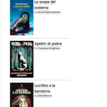
La scopa del
sistema
by
David Foster Wallace
Spettri di pietra
by
Francesco Corigliano
Lucifero e la
bambina
by
Ethel Mannin