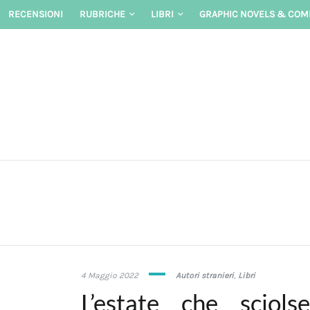
Skip
RECENSIONI
RUBRICHE
LIBRI
GRAPHIC NOVELS & COM
to
content
4
4 Maggio 2022
Autori stranieri
,
Libri
Maggio
L’estate che sciol
2022