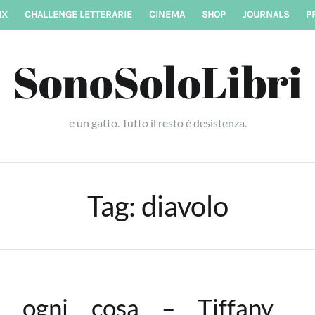
IX
CHALLENGE LETTERARIE
CINEMA
SHOP
JOURNALS
P
SonoSoloLibri
e un gatto. Tutto il resto è desistenza.
Tag:
diavolo
se ogni cosa – Tiffany