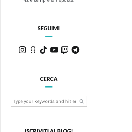
42 è sempre la risposta.
SEGUIMI
Instagram
Goodreads
TikTok
YouTube
Twitch
Telegram
CERCA
Search
for:
ISCRIVITI AL BLOG!