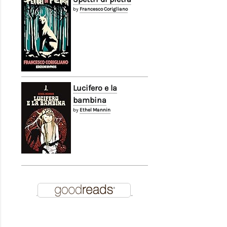
by
Francesco Corigliano
Lucifero e la
bambina
by
Ethel Mannin