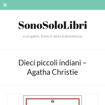
Skip
Mobile
to
menu
content
SonoSoloLibri
e un gatto. Tutto il resto è desistenza.
Dieci piccoli indiani –
Agatha Christie