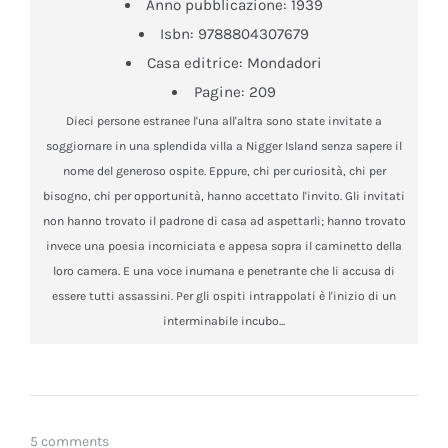
Anno pubblicazione:
1939
Isbn:
9788804307679
Casa editrice:
Mondadori
Pagine:
209
Dieci persone estranee l'una all'altra sono state invitate a
soggiornare in una splendida villa a Nigger Island senza sapere il
nome del generoso ospite. Eppure, chi per curiosità, chi per
bisogno, chi per opportunità, hanno accettato l'invito. Gli invitati
non hanno trovato il padrone di casa ad aspettarli; hanno trovato
invece una poesia incorniciata e appesa sopra il caminetto della
loro camera. E una voce inumana e penetrante che li accusa di
essere tutti assassini. Per gli ospiti intrappolati è l'inizio di un
interminabile incubo...
5 comments