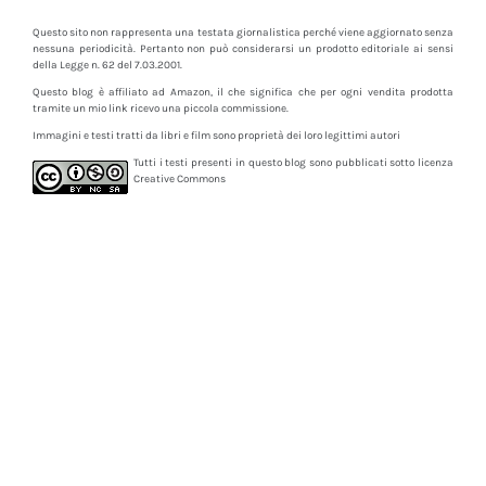
Questo sito non rappresenta una testata giornalistica perché viene aggiornato senza
nessuna periodicità. Pertanto non può considerarsi un prodotto editoriale ai sensi
della Legge n. 62 del 7.03.2001.
Questo blog è affiliato ad Amazon, il che significa che per ogni vendita prodotta
tramite un mio link ricevo una piccola commissione.
Immagini e testi tratti da libri e film sono proprietà dei loro legittimi autori
Tutti i testi presenti in questo blog sono pubblicati sotto licenza
Creative Commons