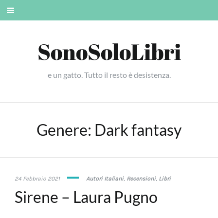
Skip
Mobile
to
menu
content
SonoSoloLibri
e un gatto. Tutto il resto è desistenza.
Genere:
Dark fantasy
18
24 Febbraio 2021
Autori Italiani
,
Recensioni
,
Libri
Marzo
Sirene – Laura Pugno
2021