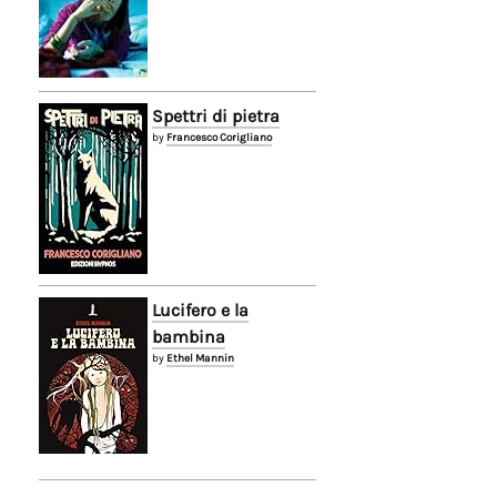
Spettri di pietra
by
Francesco Corigliano
Lucifero e la
bambina
by
Ethel Mannin