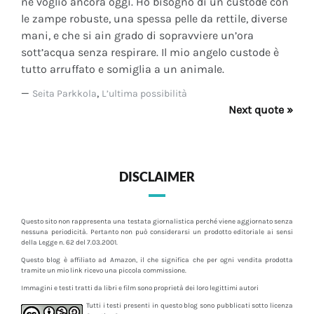
ne voglio ancora oggi. Ho bisogno di un custode con
le zampe robuste, una spessa pelle da rettile, diverse
mani, e che si ain grado di sopravviere un’ora
sott’acqua senza respirare. Il mio angelo custode è
tutto arruffato e somiglia a un animale.
—
,
Seita Parkkola
L’ultima possibilità
Next quote »
DISCLAIMER
Questo sito non rappresenta una testata giornalistica perché viene aggiornato senza
nessuna periodicità. Pertanto non può considerarsi un prodotto editoriale ai sensi
della Legge n. 62 del 7.03.2001.
Questo blog è affiliato ad Amazon, il che significa che per ogni vendita prodotta
tramite un mio link ricevo una piccola commissione.
Immagini e testi tratti da libri e film sono proprietà dei loro legittimi autori
Tutti i testi presenti in questo blog sono pubblicati sotto licenza