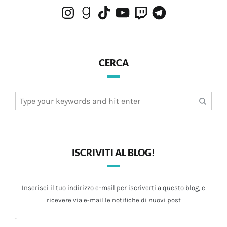
Instagram
Goodreads
TikTok
YouTube
Twitch
Telegram
CERCA
Search
for:
ISCRIVITI AL BLOG!
Inserisci il tuo indirizzo e-mail per iscriverti a questo blog, e
ricevere via e-mail le notifiche di nuovi post
.