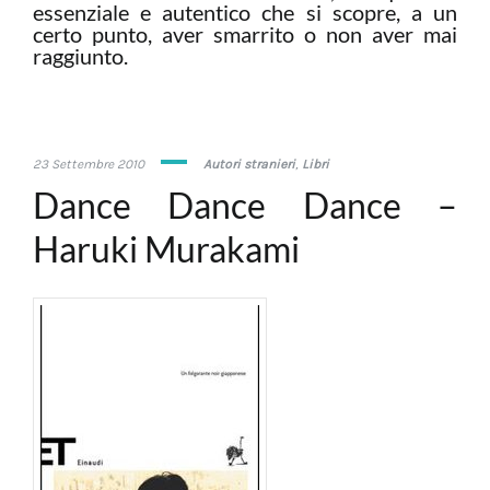
essenziale e autentico che si scopre, a un
certo punto, aver smarrito o non aver mai
raggiunto.
31
23 Settembre 2010
Autori stranieri
,
Libri
Gennaio
Dance Dance Dance –
2020
Haruki Murakami