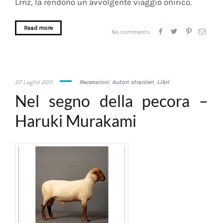
Lrnz, la rendono un avvolgente viaggio onirico.
Read more
No comments
31
27 Luglio 2011
Recensioni
,
Autori stranieri
,
Libri
Gennaio
Nel segno della pecora –
2020
Haruki Murakami