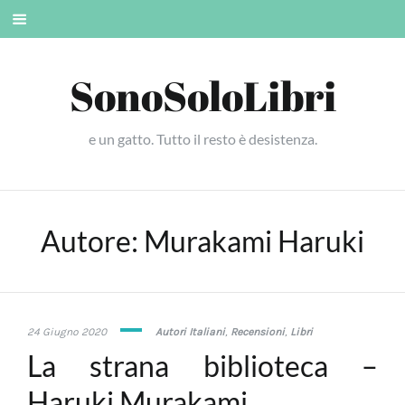
Skip
Mobile
to
menu
content
SonoSoloLibri
e un gatto. Tutto il resto è desistenza.
Autore:
Murakami Haruki
5
24 Giugno 2020
Autori Italiani
,
Recensioni
,
Libri
Gennaio
La strana biblioteca –
2021
Haruki Murakami