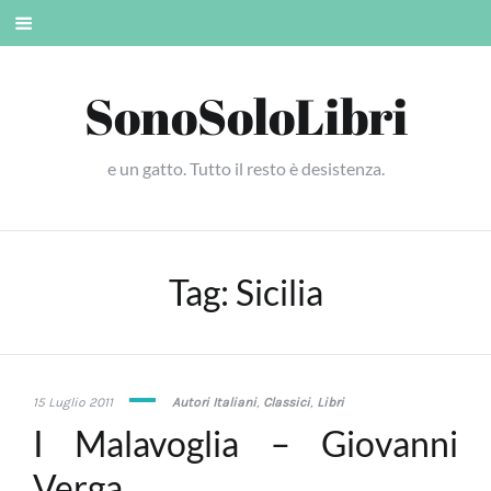
Skip
Mobile
to
menu
content
SonoSoloLibri
e un gatto. Tutto il resto è desistenza.
Tag:
Sicilia
7
15 Luglio 2011
Autori Italiani
,
Classici
,
Libri
Marzo
I Malavoglia – Giovanni
2019
Verga