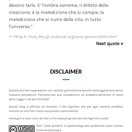
devono farlo. E’ l’ombra estrema, il difetto della
creazione; è la maledizione che si compie, la
maledizione che si nutre della vita. In tutto
l’universo.”
—
,
Philp K. Dick
Ma gli androidi sognano pecore elettriche?
Next quote »
DISCLAIMER
Questo sito non rappresenta una testata giornalistica perché viene aggiornato senza
nessuna periodicità. Pertanto non può considerarsi un prodotto editoriale ai sensi
della Legge n. 62 del 7.03.2001.
Questo blog è affiliato ad Amazon, il che significa che per ogni vendita prodotta
tramite un mio link ricevo una piccola commissione.
Immagini e testi tratti da libri e film sono proprietà dei loro legittimi autori
Tutti i testi presenti in questo blog sono pubblicati sotto licenza
Creative Commons