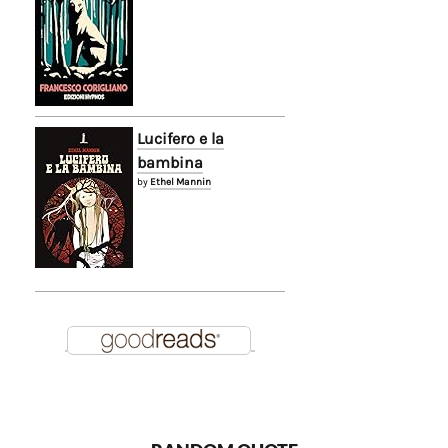
Lucifero e la
bambina
by
Ethel Mannin