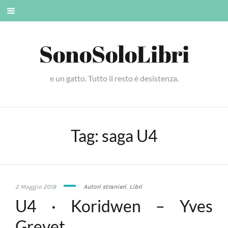
Skip
Mobile
to
menu
content
SonoSoloLibri
e un gatto. Tutto il resto è desistenza.
Tag:
saga U4
7
2 Maggio 2018
Autori stranieri
,
Libri
Febbraio
U4 · Koridwen – Yves
2019
Grevet