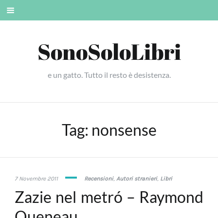
Skip
Mobile
to
menu
content
SonoSoloLibri
e un gatto. Tutto il resto è desistenza.
Tag:
nonsense
28
7 Novembre 2011
Recensioni
,
Autori stranieri
,
Libri
Gennaio
Zazie nel metró – Raymond
2020
Queneau