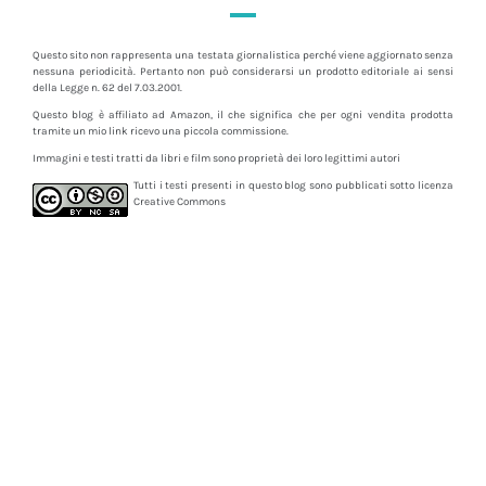
Questo sito non rappresenta una testata giornalistica perché viene aggiornato senza
nessuna periodicità. Pertanto non può considerarsi un prodotto editoriale ai sensi
della Legge n. 62 del 7.03.2001.
Questo blog è affiliato ad Amazon, il che significa che per ogni vendita prodotta
tramite un mio link ricevo una piccola commissione.
Immagini e testi tratti da libri e film sono proprietà dei loro legittimi autori
Tutti i testi presenti in questo blog sono pubblicati sotto licenza
Creative Commons