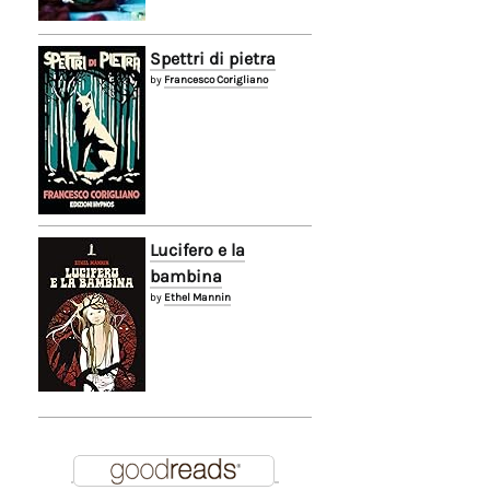
Spettri di pietra
by
Francesco Corigliano
Lucifero e la
bambina
by
Ethel Mannin