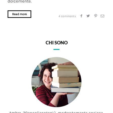
dolcemente.
Read more
4 comments
CHI SONO
Ambra, 30enonlicontopiù, moderatamente ansiosa,