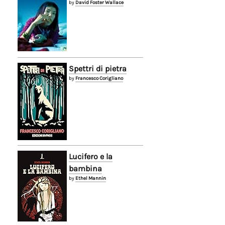
by
David Foster Wallace
Spettri di pietra
by
Francesco Corigliano
Lucifero e la
bambina
by
Ethel Mannin