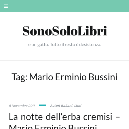
Skip
Mobile
to
menu
content
SonoSoloLibri
e un gatto. Tutto il resto è desistenza.
Tag:
Mario Erminio Bussini
13
8 Novembre 2011
Autori Italiani
,
Libri
Maggio
La notte dell’erba cremisi –
2015
Mario Erminio Bussini