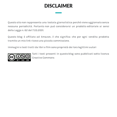
DISCLAIMER
Questo sito non rappresenta una testata giornalistica perché viene aggiornato senza
nessuna periodicità. Pertanto non può considerarsi un prodotto editoriale ai sensi
della Legge n. 62 del 7.03.2001.
Questo blog è affiliato ad Amazon, il che significa che per ogni vendita prodotta
tramite un mio link ricevo una piccola commissione.
Immagini e testi tratti da libri e film sono proprietà dei loro legittimi autori
Tutti i testi presenti in questo blog sono pubblicati sotto licenza
Creative Commons