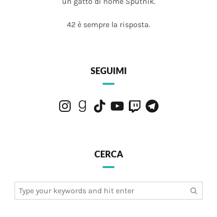
un gatto di nome Sputnik.
42 è sempre la risposta.
SEGUIMI
Instagram
Goodreads
TikTok
YouTube
Twitch
Telegram
CERCA
Search
for: