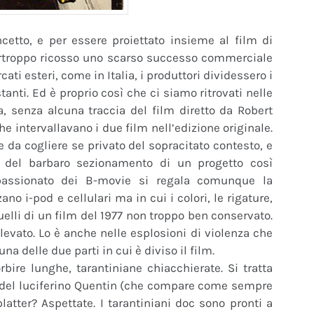
cetto, e per essere proiettato insieme al film di
rtroppo ricosso uno scarso successo commerciale
ati esteri, come in Italia, i produttori dividessero i
anti. Ed è proprio così che ci siamo ritrovati nelle
, senza alcuna traccia del film diretto da Robert
he intervallavano i due film nell’edizione originale.
e da cogliere se privato del sopracitato contesto, e
 del barbaro sezionamento di un progetto così
appassionato dei B-movie si regala comunque la
zano i-pod e cellulari ma in cui i colori, le rigature,
elli di un film del 1977 non troppo ben conservato.
levato. Lo è anche nelle esplosioni di violenza che
una delle due parti in cui è diviso il film.
bire lunghe, tarantiniane chiacchierate. Si tratta
 del luciferino Quentin (che compare come sempre
latter? Aspettate. I tarantiniani doc sono pronti a