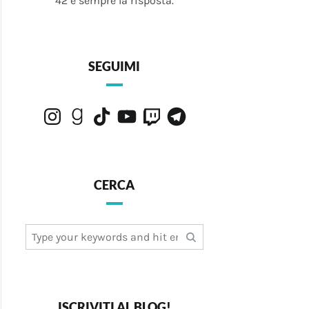
42 è sempre la risposta.
SEGUIMI
Instagram
Goodreads
TikTok
YouTube
Twitch
Telegram
CERCA
Search
for:
ISCRIVITI AL BLOG!