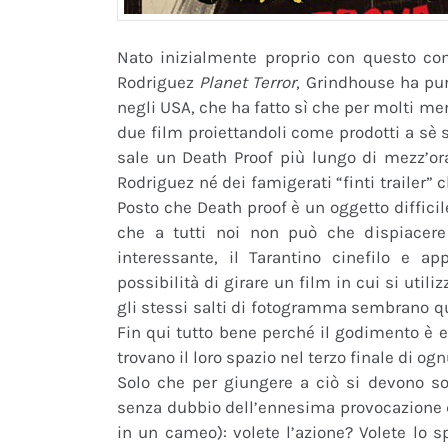
Nato inizialmente proprio con questo con
Rodriguez
Planet Terror
, Grindhouse ha pu
negli USA, che ha fatto sì che per molti merc
due film proiettandoli come prodotti a sè st
sale un Death Proof più lungo di mezz’ora
Rodriguez né dei famigerati “finti trailer” c
Posto che Death proof è un oggetto difficil
che a tutti noi non può che dispiacere
interessante, il Tarantino cinefilo e 
possibilità di girare un film in cui si utiliz
gli stessi salti di fotogramma sembrano qu
Fin qui tutto bene perché il godimento è e
trovano il loro spazio nel terzo finale di ogn
Solo che per giungere a ciò si devono sor
senza dubbio dell’ennesima provocazione
in un cameo): volete l’azione? Volete lo sp