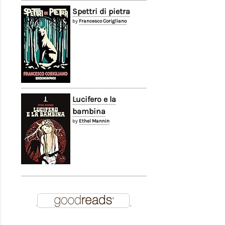
Spettri di pietra
by
Francesco Corigliano
Lucifero e la
bambina
by
Ethel Mannin