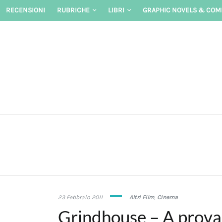
Skip
RECENSIONI
RUBRICHE
LIBRI
GRAPHIC NOVELS & COM
to
content
19
23 Febbraio 2011
Altri Film
,
Cinema
Febbraio
Grindhouse – A prova
2018