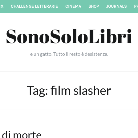
IX
CHALLENGE LETTERARIE
CINEMA
SHOP
JOURNALS
P
SonoSoloLibri
e un gatto. Tutto il resto è desistenza.
Tag:
film slasher
 di morte