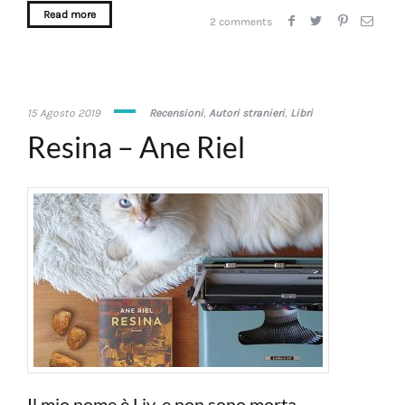
Read more
2 comments
18
15 Agosto 2019
Recensioni
,
Autori stranieri
,
Libri
Luglio
Resina – Ane Riel
2020
Il mio nome è Liv, e non sono morta