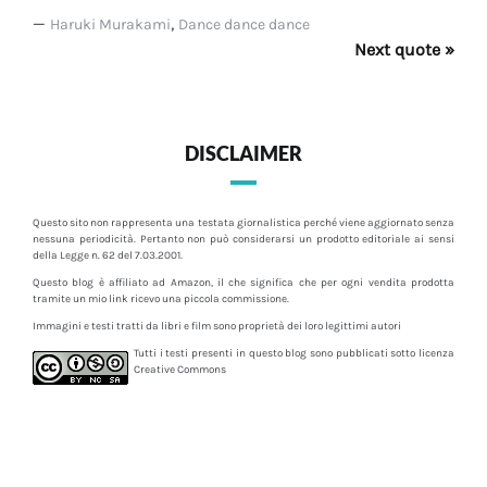
—
,
Haruki Murakami
Dance dance dance
Next quote »
DISCLAIMER
Questo sito non rappresenta una testata giornalistica perché viene aggiornato senza
nessuna periodicità. Pertanto non può considerarsi un prodotto editoriale ai sensi
della Legge n. 62 del 7.03.2001.
Questo blog è affiliato ad Amazon, il che significa che per ogni vendita prodotta
tramite un mio link ricevo una piccola commissione.
Immagini e testi tratti da libri e film sono proprietà dei loro legittimi autori
Tutti i testi presenti in questo blog sono pubblicati sotto licenza
Creative Commons