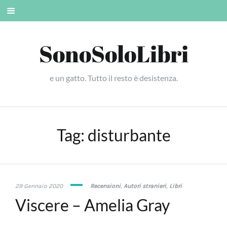
Skip
Mobile
to
menu
content
SonoSoloLibri
e un gatto. Tutto il resto è desistenza.
Tag:
disturbante
5
29 Gennaio 2020
Recensioni
,
Autori stranieri
,
Libri
Gennaio
Viscere – Amelia Gray
2021