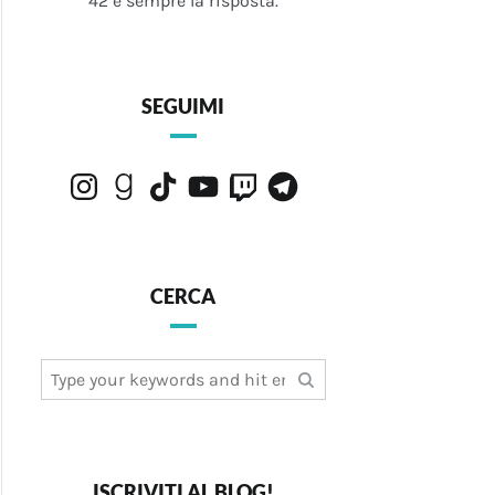
42 è sempre la risposta.
SEGUIMI
Instagram
Goodreads
TikTok
YouTube
Twitch
Telegram
CERCA
Search
for:
ISCRIVITI AL BLOG!