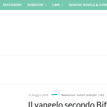
Skip
RECENSIONI
RUBRICHE
LIBRI
GRAPHIC NOVELS & COM
to
content
28
14 Maggio 2016
Recensioni
,
Autori stranieri
,
Libri
Gennaio
Il vangelo secondo Bi
2020