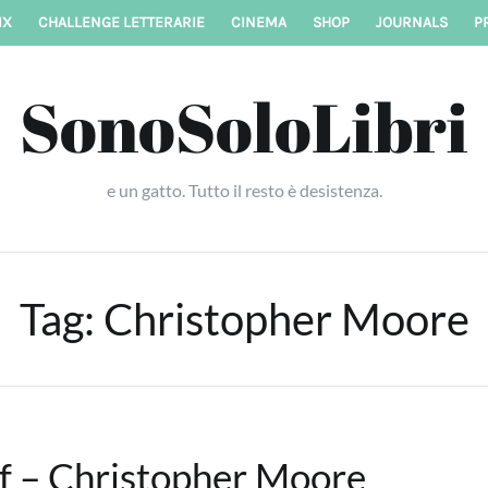
IX
CHALLENGE LETTERARIE
CINEMA
SHOP
JOURNALS
P
SonoSoloLibri
e un gatto. Tutto il resto è desistenza.
Tag:
Christopher Moore
ff – Christopher Moore