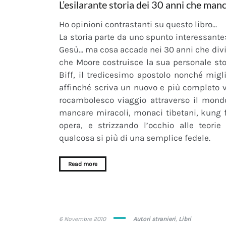
L’esilarante storia dei 30 anni che ma
Ho opinioni contrastanti su questo libro…
La storia parte da uno spunto interessante: 
Gesù… ma cosa accade nei 30 anni che divi
che Moore costruisce la sua personale stor
Biff, il tredicesimo apostolo nonché migl
affinché scriva un nuovo e più completo va
rocambolesco viaggio attraverso il mondo
mancare miracoli, monaci tibetani, kung f
opera, e strizzando l’occhio alle teori
qualcosa si più di una semplice fedele.
Read more
12
6 Novembre 2010
Autori stranieri
,
Libri