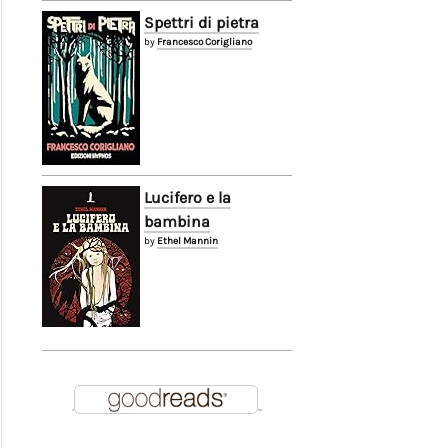
Spettri di pietra
by
Francesco Corigliano
Lucifero e la
bambina
by
Ethel Mannin