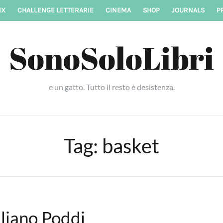
IX
CHALLENGE LETTERARIE
CINEMA
SHOP
JOURNALS
P
SonoSoloLibri
e un gatto. Tutto il resto è desistenza.
Tag:
basket
iliano Poddi