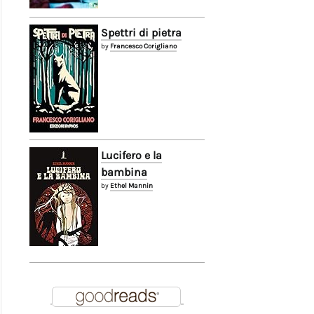
Spettri di pietra
by
Francesco Corigliano
Lucifero e la
bambina
by
Ethel Mannin