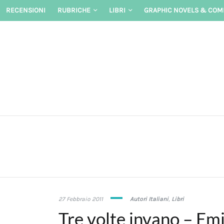
Skip
RECENSIONI
RUBRICHE
LIBRI
GRAPHIC NOVELS & COM
to
content
14
27 Febbraio 2011
Autori Italiani
,
Libri
Febbraio
Tre volte invano – Em
2017