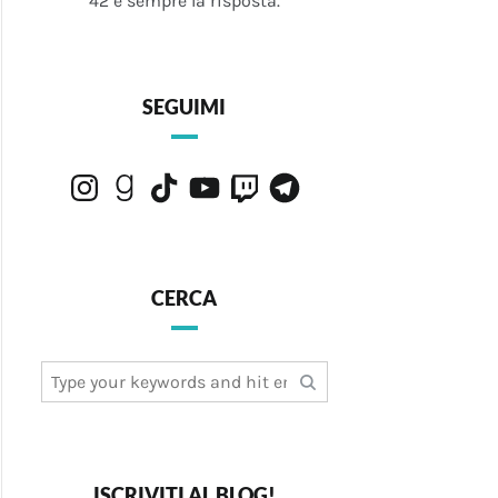
42 è sempre la risposta.
SEGUIMI
Instagram
Goodreads
TikTok
YouTube
Twitch
Telegram
CERCA
Search
for:
ISCRIVITI AL BLOG!