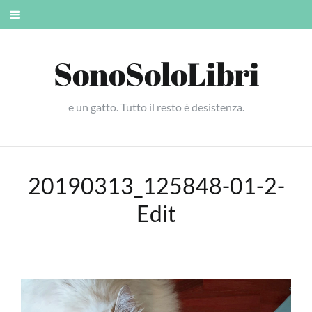
Skip
Mobile
to
menu
content
SonoSoloLibri
e un gatto. Tutto il resto è desistenza.
20190313_125848-01-2-
Edit