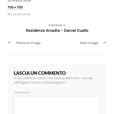
20 Marzo 2019
Full
700 × 700
size
No comments
Navigazione
Published in
Residenza Arcadia – Daniel Cuello
articoli
Previous Image
Next Image
LASCIA UN COMMENTO
Il tuo indirizzo email non sarà pubblicato.
I campi
obbligatori sono contrassegnati
*
Commento
*