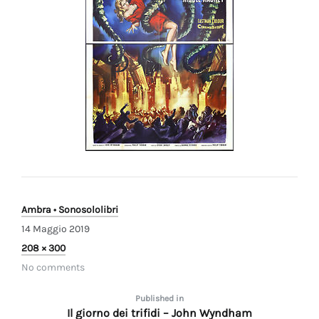
Ambra • Sonosololibri
14 Maggio 2019
Full
208 × 300
size
No comments
Navigazione
Published in
Il giorno dei trifidi – John Wyndham