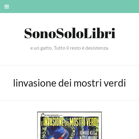
Skip
Mobile
to
menu
content
SonoSoloLibri
e un gatto. Tutto il resto è desistenza.
linvasione dei mostri verdi