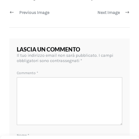
articoli
Previous Image
Next Image
LASCIA UN COMMENTO
Il tuo indirizzo email non sarà pubblicato.
I campi
obbligatori sono contrassegnati
*
Commento
*
Nome
*