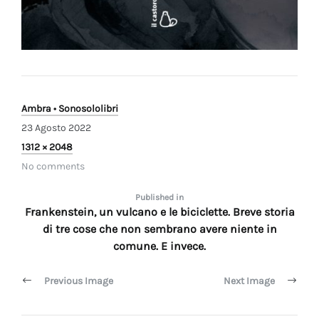
Ambra • Sonosololibri
23 Agosto 2022
Full
1312 × 2048
size
No comments
Navigazione
Published in
Frankenstein, un vulcano e le biciclette. Breve storia
articoli
di tre cose che non sembrano avere niente in
comune. E invece.
Previous Image
Next Image