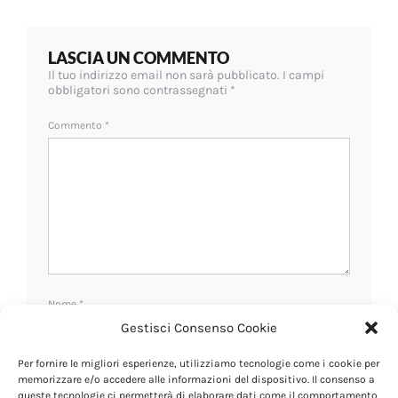
LASCIA UN COMMENTO
Il tuo indirizzo email non sarà pubblicato.
I campi
obbligatori sono contrassegnati
*
Commento
*
Nome
*
Gestisci Consenso Cookie
Per fornire le migliori esperienze, utilizziamo tecnologie come i cookie per
Email
*
memorizzare e/o accedere alle informazioni del dispositivo. Il consenso a
queste tecnologie ci permetterà di elaborare dati come il comportamento