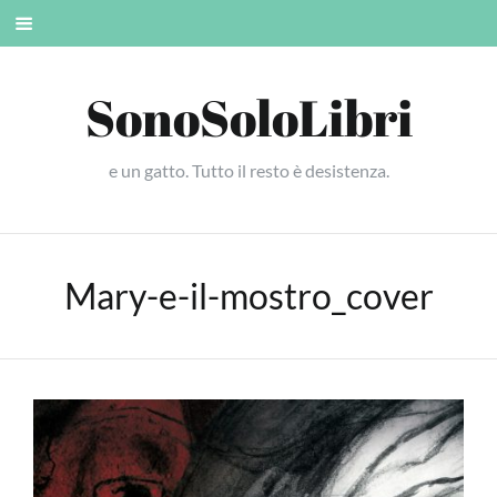
Skip
Mobile
to
menu
content
SonoSoloLibri
e un gatto. Tutto il resto è desistenza.
Mary-e-il-mostro_cover