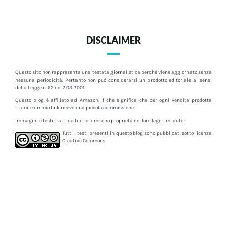
DISCLAIMER
Questo sito non rappresenta una testata giornalistica perché viene aggiornato senza
nessuna periodicità. Pertanto non può considerarsi un prodotto editoriale ai sensi
della Legge n. 62 del 7.03.2001.
Questo blog è affiliato ad Amazon, il che significa che per ogni vendita prodotta
tramite un mio link ricevo una piccola commissione.
Immagini e testi tratti da libri e film sono proprietà dei loro legittimi autori
Tutti i testi presenti in questo blog sono pubblicati sotto licenza
Creative Commons