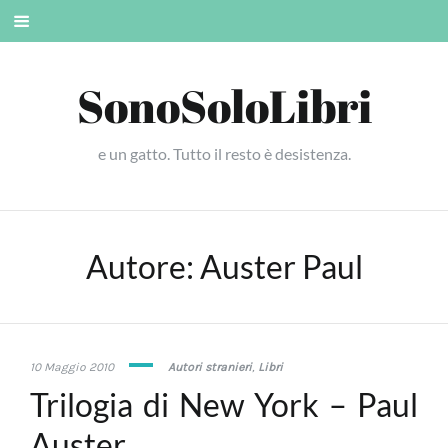
Skip
Mobile
to
menu
content
SonoSoloLibri
e un gatto. Tutto il resto è desistenza.
Autore:
Auster Paul
19
10 Maggio 2010
Autori stranieri
,
Libri
Gennaio
Trilogia di New York – Paul
2016
Auster