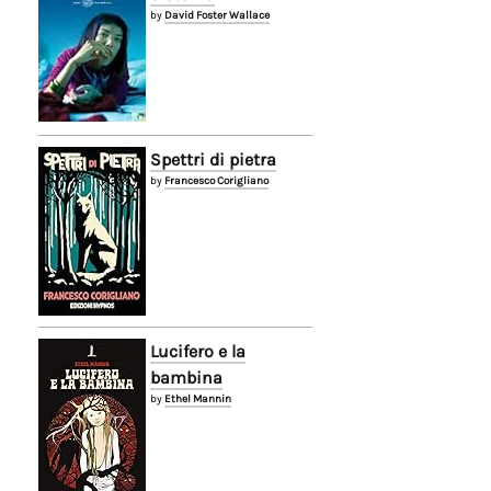
by
David Foster Wallace
Spettri di pietra
by
Francesco Corigliano
Lucifero e la
bambina
by
Ethel Mannin