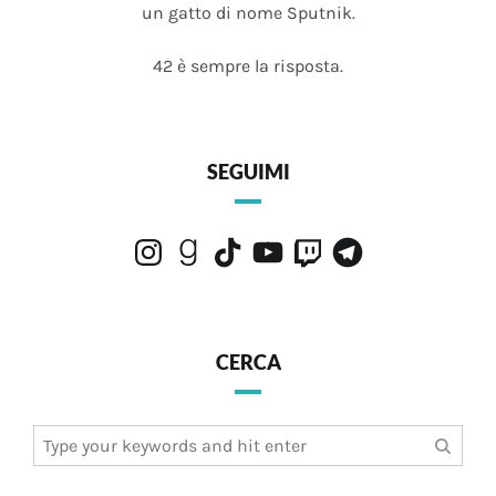
un gatto di nome Sputnik.
42 è sempre la risposta.
SEGUIMI
Instagram
Goodreads
TikTok
YouTube
Twitch
Telegram
CERCA
Search
for: