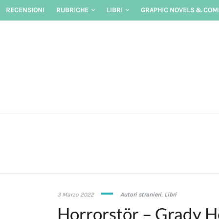
Skip
RECENSIONI
RUBRICHE
LIBRI
GRAPHIC NOVELS & COM
to
content
3
3 Marzo 2022
Autori stranieri
,
Libri
Marzo
Horrorstör – Grady H
2022