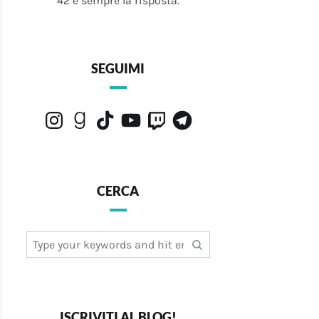
42 è sempre la risposta.
SEGUIMI
Instagram
Goodreads
TikTok
YouTube
Twitch
Telegram
CERCA
Search
for:
ISCRIVITI AL BLOG!