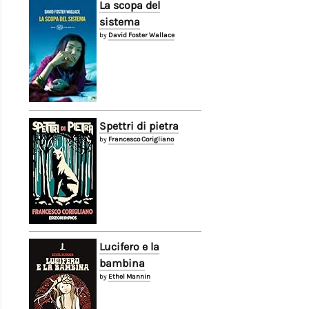
La scopa del
sistema
by
David Foster Wallace
Spettri di pietra
by
Francesco Corigliano
Lucifero e la
bambina
by
Ethel Mannin