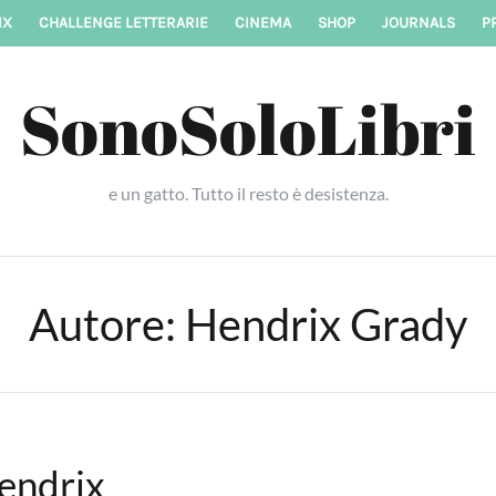
IX
CHALLENGE LETTERARIE
CINEMA
SHOP
JOURNALS
P
SonoSoloLibri
e un gatto. Tutto il resto è desistenza.
Autore:
Hendrix Grady
endrix