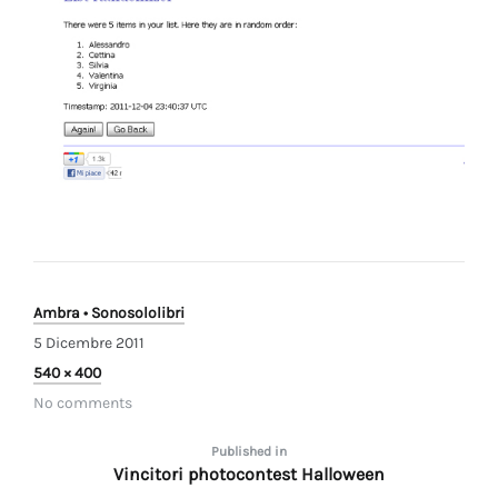
Ambra • Sonosololibri
5 Dicembre 2011
Full
540 × 400
size
No comments
Navigazione
Published in
Vincitori photocontest Halloween