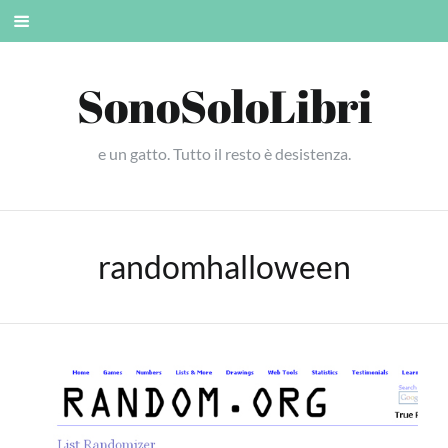
Skip
Mobile
to
menu
content
SonoSoloLibri
e un gatto. Tutto il resto è desistenza.
randomhalloween