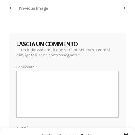
articoli
Previous Image
LASCIA UN COMMENTO
Il tuo indirizzo email non sarà pubblicato.
I campi
obbligatori sono contrassegnati
*
Commento
*
Nome
*