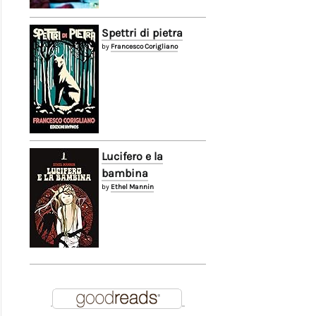
Spettri di pietra
by
Francesco Corigliano
Lucifero e la
bambina
by
Ethel Mannin