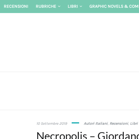
Skip
RECENSIONI
RUBRICHE
LIBRI
GRAPHIC NOVELS & COM
to
content
27
10 Settembre 2019
Autori Italiani
,
Recensioni
,
Libri
Gennaio
Necropolis – Giordan
2020