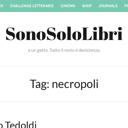
IX
CHALLENGE LETTERARIE
CINEMA
SHOP
JOURNALS
P
SonoSoloLibri
e un gatto. Tutto il resto è desistenza.
Tag:
necropoli
o Tedoldi