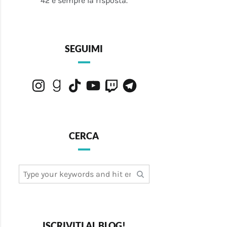
42 è sempre la risposta.
SEGUIMI
Instagram
Goodreads
TikTok
YouTube
Twitch
Telegram
CERCA
Search
for:
ISCRIVITI AL BLOG!