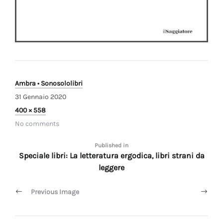
Ambra • Sonosololibri
31 Gennaio 2020
Full
400 × 558
size
No comments
Navigazione
Published in
Speciale libri: La letteratura ergodica, libri strani da
articoli
leggere
Previous Image