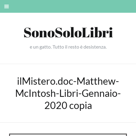
Skip
Mobile
to
menu
content
SonoSoloLibri
e un gatto. Tutto il resto è desistenza.
ilMistero.doc-Matthew-
McIntosh-Libri-Gennaio-
2020 copia