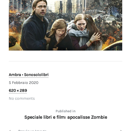
Ambra • Sonosololibri
5 Febbraio 2020
Full
620 × 289
size
No comments
Navigazione
Published in
Speciale libri e film: apocalisse Zombie
articoli