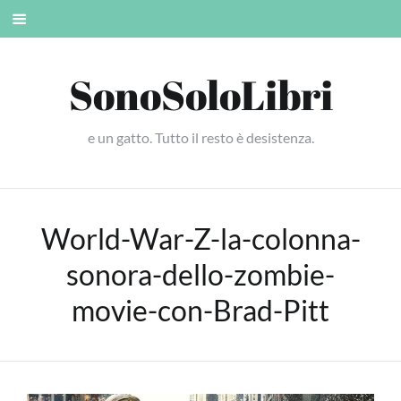
Skip
Mobile
to
menu
content
SonoSoloLibri
e un gatto. Tutto il resto è desistenza.
World-War-Z-la-colonna-
sonora-dello-zombie-
movie-con-Brad-Pitt