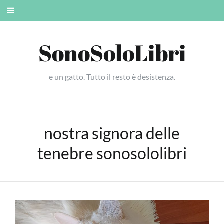
Skip
Mobile
to
menu
content
SonoSoloLibri
e un gatto. Tutto il resto è desistenza.
nostra signora delle
tenebre sonosololibri