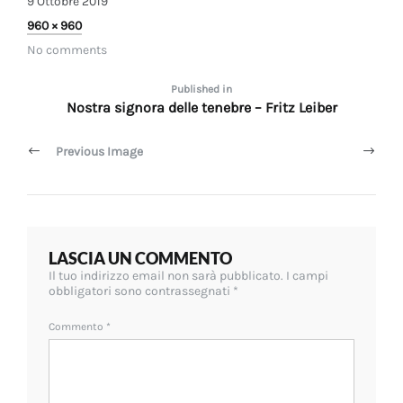
9 Ottobre 2019
9
Full
960 × 960
Ottobre
size
No comments
2019
Navigazione
Published in
Nostra signora delle tenebre – Fritz Leiber
articoli
Previous Image
LASCIA UN COMMENTO
Il tuo indirizzo email non sarà pubblicato.
I campi
obbligatori sono contrassegnati
*
Commento
*