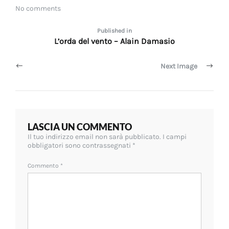
Settembre
size
No comments
2020
Navigazione
Published in
L’orda del vento – Alain Damasio
articoli
Next Image
LASCIA UN COMMENTO
Il tuo indirizzo email non sarà pubblicato.
I campi
obbligatori sono contrassegnati
*
Commento
*