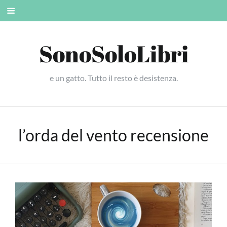
Skip
Mobile
to
menu
content
SonoSoloLibri
e un gatto. Tutto il resto è desistenza.
l’orda del vento recensione