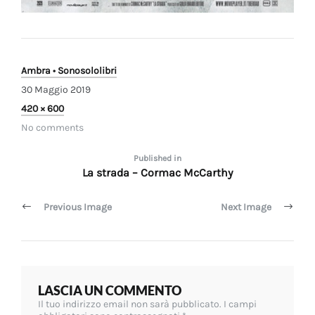
Ambra • Sonosololibri
30 Maggio 2019
Full
420 × 600
size
No comments
Navigazione
Published in
La strada – Cormac McCarthy
articoli
Previous Image
Next Image
LASCIA UN COMMENTO
Il tuo indirizzo email non sarà pubblicato.
I campi