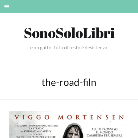
Skip
Mobile
to
menu
content
SonoSoloLibri
e un gatto. Tutto il resto è desistenza.
the-road-filn