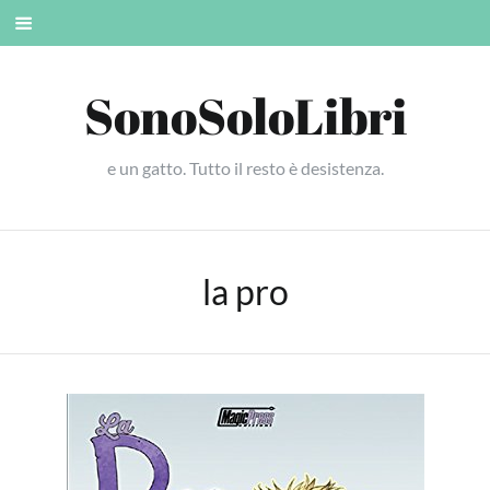
Skip
Mobile
to
menu
content
SonoSoloLibri
e un gatto. Tutto il resto è desistenza.
la pro