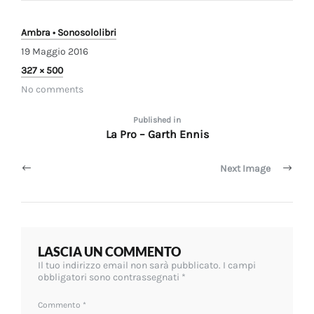
Ambra • Sonosololibri
19 Maggio 2016
Full
327 × 500
size
No comments
Navigazione
Published in
La Pro – Garth Ennis
articoli
Next Image
LASCIA UN COMMENTO
Il tuo indirizzo email non sarà pubblicato.
I campi
obbligatori sono contrassegnati
*
Commento
*