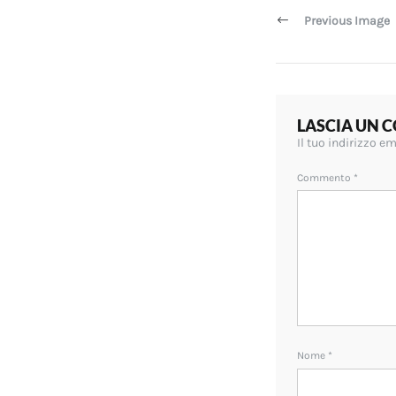
articoli
Previous Image
LASCIA UN
Il tuo indirizzo e
Commento
*
Nome
*