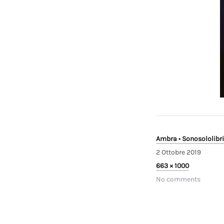
Ambra • Sonosololibri
2 Ottobre 2019
2
Full
663 × 1000
Ottobre
size
No comments
2019
Navigazi