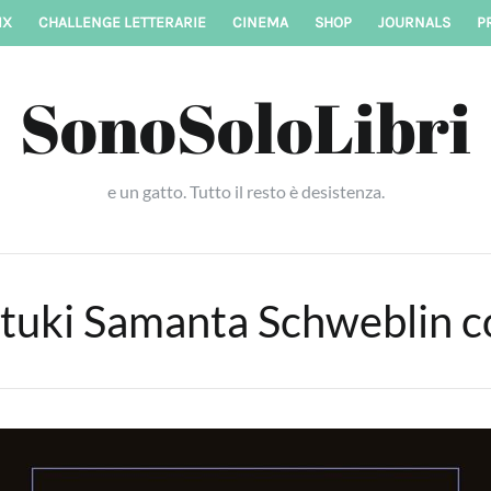
IX
CHALLENGE LETTERARIE
CINEMA
SHOP
JOURNALS
P
SonoSoloLibri
e un gatto. Tutto il resto è desistenza.
tuki Samanta Schweblin c