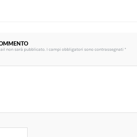
 COMMENTO
mail non sarà pubblicato.
I campi obbligatori sono contrassegnati
*