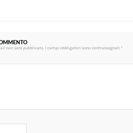
 COMMENTO
mail non sarà pubblicato.
I campi obbligatori sono contrassegnati
*