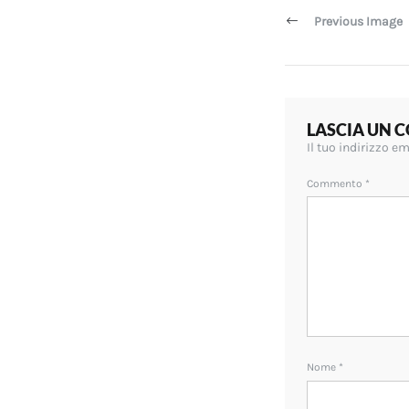
articoli
Previous Image
LASCIA UN
Il tuo indirizzo e
Commento
*
Nome
*