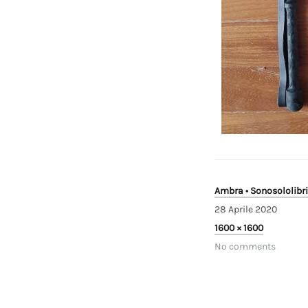
Ambra • Sonosololibri
28 Aprile 2020
28
Full
1600 × 1600
Aprile
size
No comments
2020
Navigazi