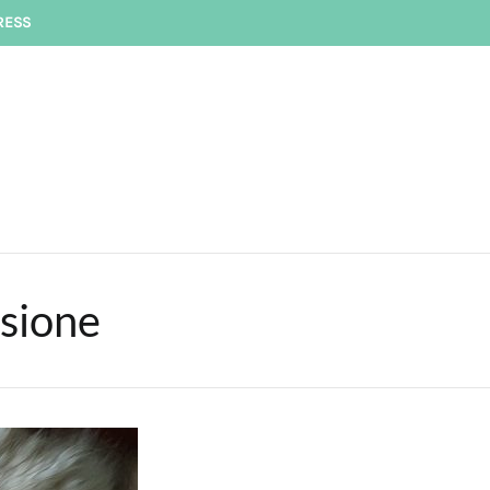
RESS
nsione