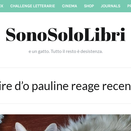
IX
CHALLENGE LETTERARIE
CINEMA
SHOP
JOURNALS
P
SonoSoloLibri
e un gatto. Tutto il resto è desistenza.
ire d’o pauline reage rece