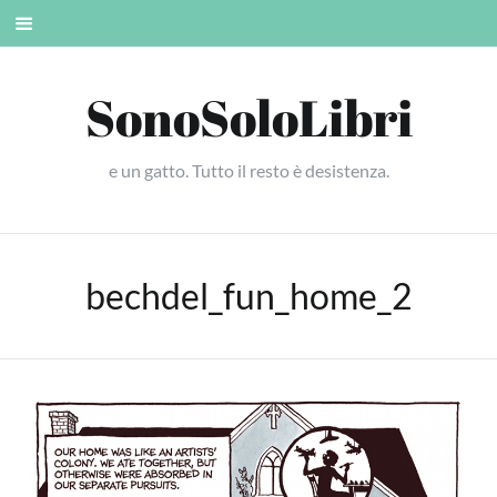
Skip
Mobile
to
menu
content
SonoSoloLibri
e un gatto. Tutto il resto è desistenza.
bechdel_fun_home_2