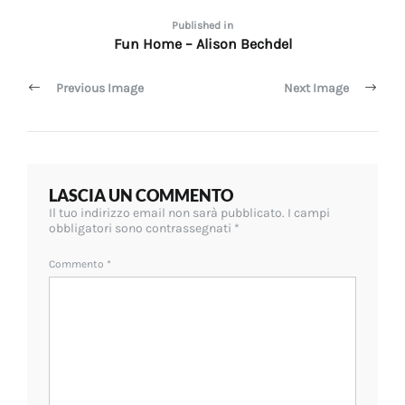
Navigazione
Published in
Fun Home – Alison Bechdel
articoli
Previous Image
Next Image
LASCIA UN COMMENTO
Il tuo indirizzo email non sarà pubblicato.
I campi
obbligatori sono contrassegnati
*
Commento
*