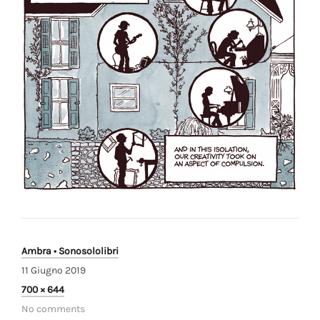
Ambra • Sonosololibri
11 Giugno 2019
Full
700 × 644
size
No comments