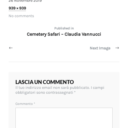
26 Novembre 2019
26
Full
939 × 939
Novembre
size
No comments
2019
Navigazione
Published in
Cemetery Safari – Claudia Vannucci
articoli
Next Image
LASCIA UN COMMENTO
Il tuo indirizzo email non sarà pubblicato.
I campi
obbligatori sono contrassegnati
*
Commento
*