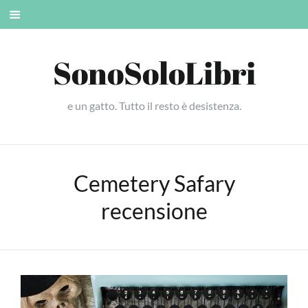
Skip
Mobile
to
menu
content
SonoSoloLibri
e un gatto. Tutto il resto è desistenza.
Cemetery Safary
recensione