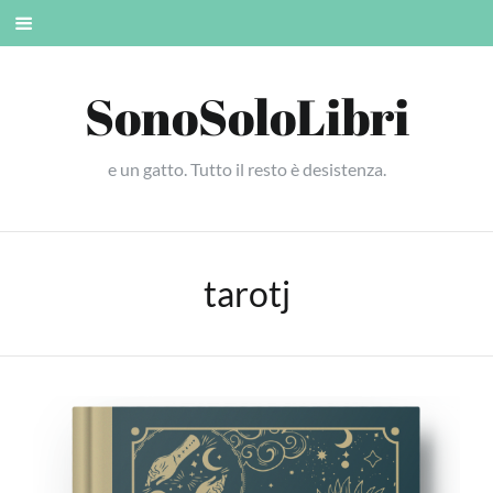
Skip
Mobile
to
menu
content
SonoSoloLibri
e un gatto. Tutto il resto è desistenza.
tarotj