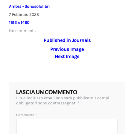
Ambra • Sonosololibri
7 Febbraio 2023
7
Full
1192 × 1460
Febbraio
size
No comments
2023
Navigazione
Published in
Journals
Previous Image
articoli
Next Image
LASCIA UN COMMENTO
Il tuo indirizzo email non sarà pubblicato.
I campi
obbligatori sono contrassegnati
*
Commento
*