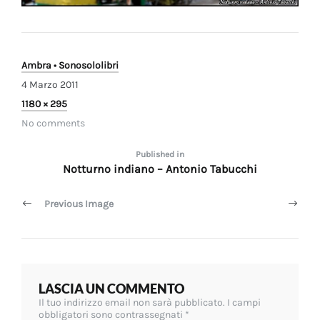
Ambra • Sonosololibri
4 Marzo 2011
Full
1180 × 295
size
No comments
Navigazione
Published in
Notturno indiano – Antonio Tabucchi
articoli
Previous Image
LASCIA UN COMMENTO
Il tuo indirizzo email non sarà pubblicato.
I campi
obbligatori sono contrassegnati
*