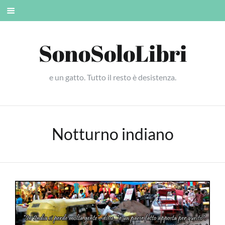
Skip
Mobile
to
menu
content
SonoSoloLibri
e un gatto. Tutto il resto è desistenza.
Notturno indiano