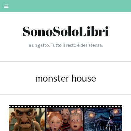
Skip
Mobile
to
menu
content
SonoSoloLibri
e un gatto. Tutto il resto è desistenza.
monster house