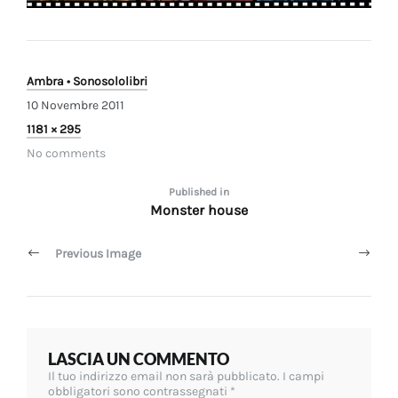
Ambra • Sonosololibri
10 Novembre 2011
Full
1181 × 295
size
No comments
Navigazione
Published in
Monster house
articoli
Previous Image
LASCIA UN COMMENTO
Il tuo indirizzo email non sarà pubblicato.
I campi
obbligatori sono contrassegnati
*