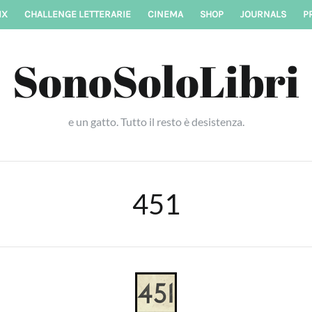
IX
CHALLENGE LETTERARIE
CINEMA
SHOP
JOURNALS
P
SonoSoloLibri
e un gatto. Tutto il resto è desistenza.
451