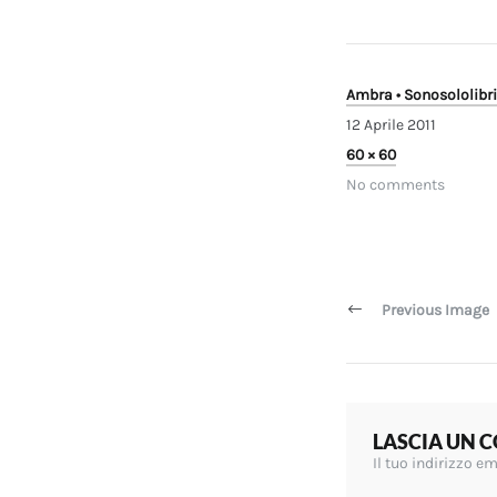
Ambra • Sonosololibri
12 Aprile 2011
Full
60 × 60
size
No comments
Navigazi
articoli
Previous Image
LASCIA UN
Il tuo indirizzo e