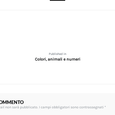
one
Published in
Colori, animali e numeri
 COMMENTO
mail non sarà pubblicato.
I campi obbligatori sono contrassegnati
*