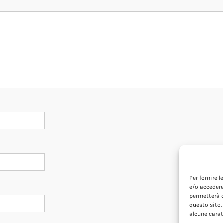
Per fornire 
e/o accedere
permetterà d
questo sito.
alcune carat