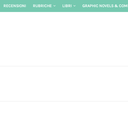
Skip
RECENSIONI
RUBRICHE
LIBRI
GRAPHIC NOVELS & COM
to
content