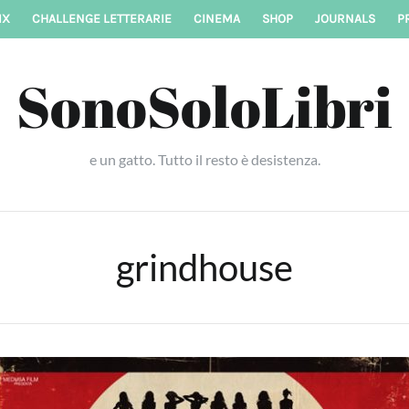
IX
CHALLENGE LETTERARIE
CINEMA
SHOP
JOURNALS
P
SonoSoloLibri
e un gatto. Tutto il resto è desistenza.
grindhouse