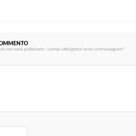
 COMMENTO
mail non sarà pubblicato.
I campi obbligatori sono contrassegnati
*