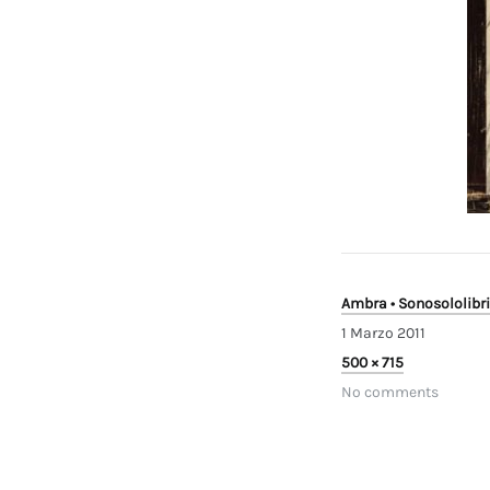
Ambra • Sonosololibri
1 Marzo 2011
Full
500 × 715
size
No comments
Navigazi