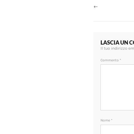
articoli
LASCIA UN
Il tuo indirizzo e
Commento
*
Nome
*