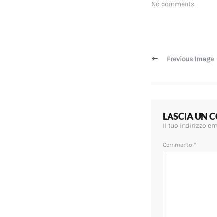
size
No comments
Navigazi
articoli
Previous Image
LASCIA UN
Il tuo indirizzo e
Commento
*