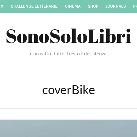
IX
CHALLENGE LETTERARIE
CINEMA
SHOP
JOURNALS
P
SonoSoloLibri
e un gatto. Tutto il resto è desistenza.
coverBike