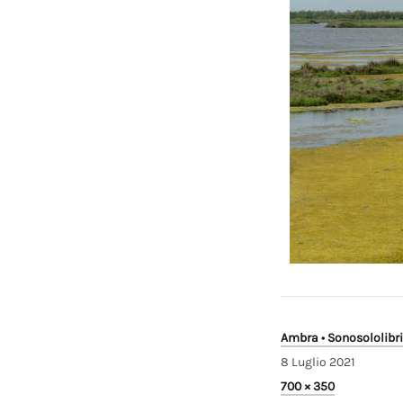
Ambra • Sonosololibri
8 Luglio 2021
Full
700 × 350