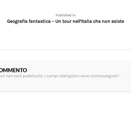
one
Published in
Geografia fantastica – Un tour nell’Italia che non esiste
 COMMENTO
mail non sarà pubblicato.
I campi obbligatori sono contrassegnati
*