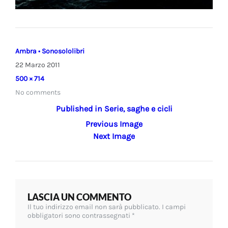
Ambra • Sonosololibri
22 Marzo 2011
Full
500 × 714
size
No comments
Navigazione
Published in
Serie, saghe e cicli
Previous Image
articoli
Next Image
LASCIA UN COMMENTO
Il tuo indirizzo email non sarà pubblicato.
I campi
obbligatori sono contrassegnati
*