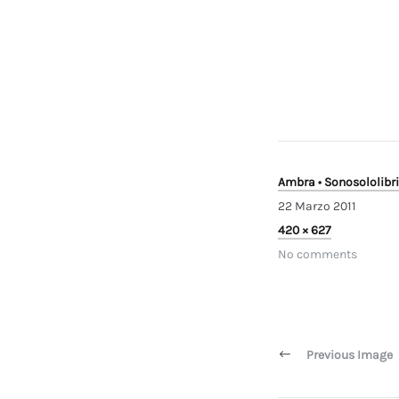
Ambra • Sonosololibri
22 Marzo 2011
Full
420 × 627
size
No comments
Navigazi
articoli
Previous Image