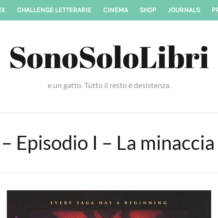
IX
CHALLENGE LETTERARIE
CINEMA
SHOP
JOURNALS
P
SonoSoloLibri
e un gatto. Tutto il resto è desistenza.
– Episodio I – La minacci