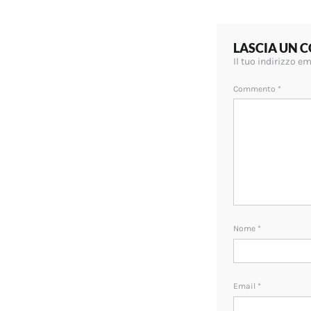
LASCIA UN
Il tuo indirizzo e
Commento
*
Nome
*
Email
*