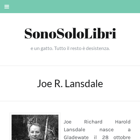
Skip
Mobile
to
menu
content
SonoSoloLibri
e un gatto. Tutto il resto è desistenza.
Joe R. Lansdale
Joe Richard Harold
Lansdale
nasce a
Gladewate il 28 ottobre