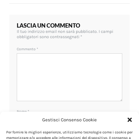
articoli
LASCIA UN COMMENTO
Il tuo indirizzo email non sarà pubblicato.
I campi
obbligatori sono contrassegnati
*
Commento
*
Nome
*
Gestisci Consenso Cookie
Per fornire le migliori esperienze, utilizziamo tecnologie come i cookie per
Email
*
memorizzare e/o accedere alle informazioni del dispositivo. Il consenso a