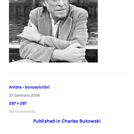
Ambra • Sonosololibri
27 Gennaio 2018
27
Full
297 × 297
Gennaio
size
No comments
2018
Navigazione
Published in
Charles Bukowski