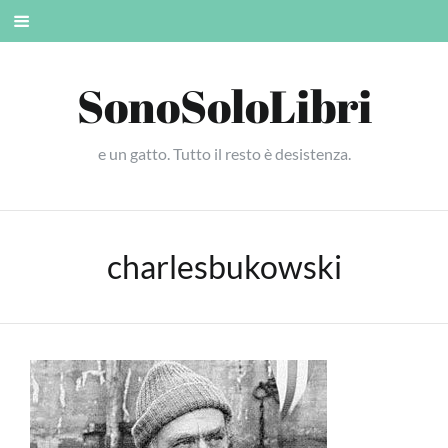
Skip
Mobile
to
menu
content
SonoSoloLibri
e un gatto. Tutto il resto è desistenza.
charlesbukowski