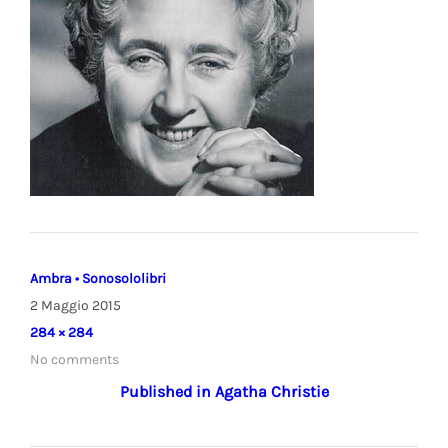
Ambra • Sonosololibri
2 Maggio 2015
29
Full
284 × 284
Aprile
size
No comments
2020
Navigazione
Published in
Agatha Christie
articoli