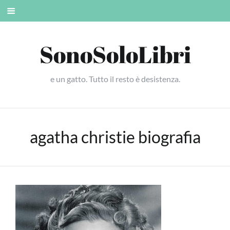
Skip
Mobile
to
menu
content
SonoSoloLibri
e un gatto. Tutto il resto è desistenza.
agatha christie biografia