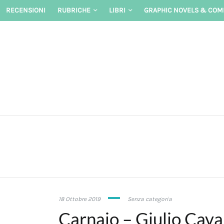
Skip
RECENSIONI
RUBRICHE
LIBRI
GRAPHIC NOVELS & COM
to
content
8
18 Ottobre 2019
Senza categoria
Luglio
Carnaio – Giulio Caval
2021