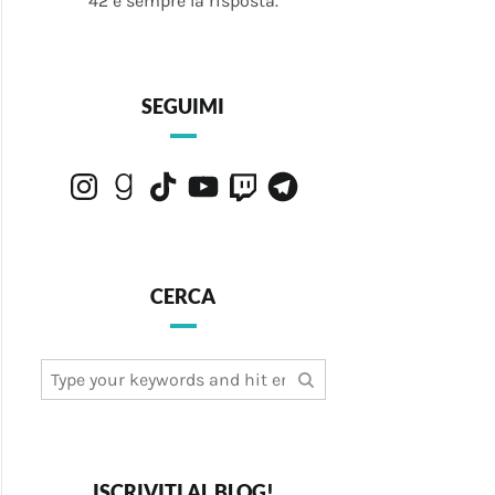
42 è sempre la risposta.
SEGUIMI
Instagram
Goodreads
TikTok
YouTube
Twitch
Telegram
CERCA
Search
for:
ISCRIVITI AL BLOG!