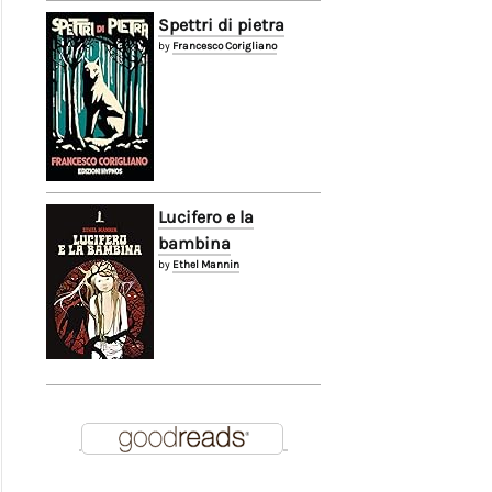
Spettri di pietra
by
Francesco Corigliano
Lucifero e la
bambina
by
Ethel Mannin