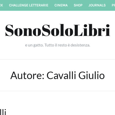
IX
CHALLENGE LETTERARIE
CINEMA
SHOP
JOURNALS
P
SonoSoloLibri
e un gatto. Tutto il resto è desistenza.
Autore:
Cavalli Giulio
li