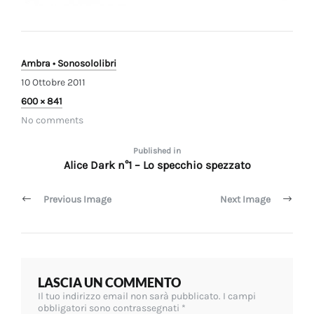
Ambra • Sonosololibri
10 Ottobre 2011
Full
600 × 841
size
No comments
Navigazione
Published in
Alice Dark n°1 – Lo specchio spezzato
articoli
Previous Image
Next Image
LASCIA UN COMMENTO
Il tuo indirizzo email non sarà pubblicato.
I campi
obbligatori sono contrassegnati
*