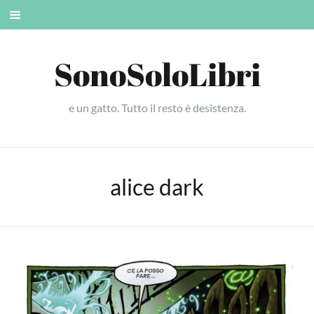
Skip
Mobile
to
menu
content
SonoSoloLibri
e un gatto. Tutto il resto è desistenza.
alice dark