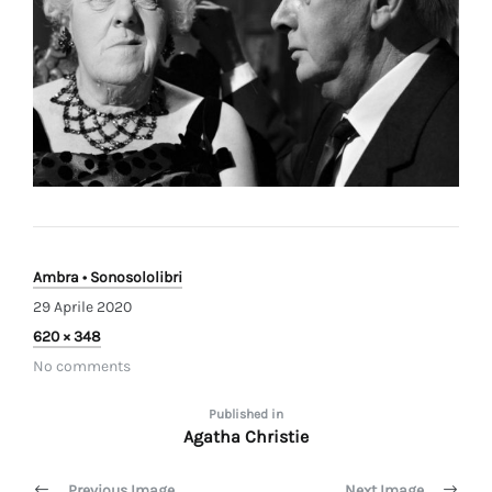
Ambra • Sonosololibri
29 Aprile 2020
Full
620 × 348
size
No comments
Navigazione
Published in
Agatha Christie
articoli
Previous Image
Next Image