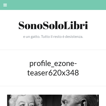
Skip
Mobile
to
menu
content
SonoSoloLibri
e un gatto. Tutto il resto è desistenza.
profile_ezone-
teaser620x348