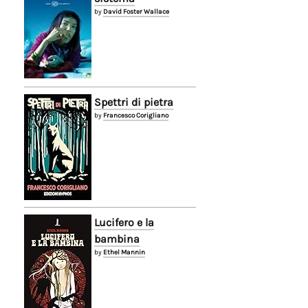
by
David Foster Wallace
Spettri di pietra
by
Francesco Corigliano
Lucifero e la
bambina
by
Ethel Mannin