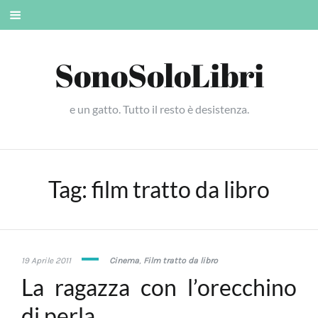
Skip
Mobile
to
menu
content
SonoSoloLibri
e un gatto. Tutto il resto è desistenza.
Tag:
film tratto da libro
29
19 Aprile 2011
Cinema
,
Film tratto da libro
Gennaio
La ragazza con l’orecchino
2018
di perla