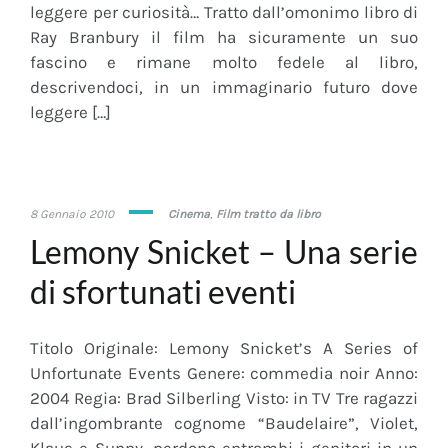
leggere per curiosità… Tratto dall’omonimo libro di
Ray Branbury il film ha sicuramente un suo
fascino e rimane molto fedele al libro,
descrivendoci, in un immaginario futuro dove
leggere […]
29
8 Gennaio 2010
Cinema
,
Film tratto da libro
Gennaio
Lemony Snicket – Una serie
2018
di sfortunati eventi
Titolo Originale: Lemony Snicket’s A Series of
Unfortunate Events Genere: commedia noir Anno:
2004 Regia: Brad Silberling Visto: in TV Tre ragazzi
dall’ingombrante cognome “Baudelaire”, Violet,