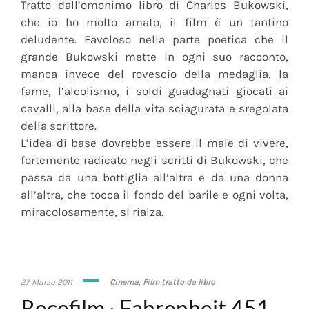
Tratto dall’omonimo libro di Charles Bukowski,
che io ho molto amato, il film è un tantino
deludente. Favoloso nella parte poetica che il
grande Bukowski mette in ogni suo racconto,
manca invece del rovescio della medaglia, la
fame, l’alcolismo, i soldi guadagnati giocati ai
cavalli, alla base della vita sciagurata e sregolata
della scrittore.
L’idea di base dovrebbe essere il male di vivere,
fortemente radicato negli scritti di Bukowski, che
passa da una bottiglia all’altra e da una donna
all’altra, che tocca il fondo del barile e ogni volta,
miracolosamente, si rialza.
21
27 Marzo 2011
Cinema
,
Film tratto da libro
Marzo
Recefilm · Fahrenheit 451
2019