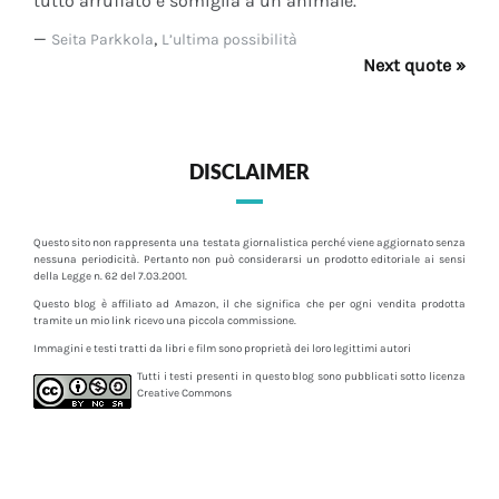
tutto arruffato e somiglia a un animale.
—
,
Seita Parkkola
L’ultima possibilità
Next quote »
DISCLAIMER
Questo sito non rappresenta una testata giornalistica perché viene aggiornato senza
nessuna periodicità. Pertanto non può considerarsi un prodotto editoriale ai sensi
della Legge n. 62 del 7.03.2001.
Questo blog è affiliato ad Amazon, il che significa che per ogni vendita prodotta
tramite un mio link ricevo una piccola commissione.
Immagini e testi tratti da libri e film sono proprietà dei loro legittimi autori
Tutti i testi presenti in questo blog sono pubblicati sotto licenza
Creative Commons