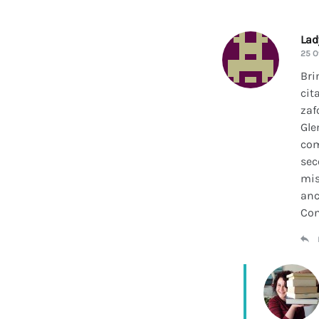
La
25 O
Bri
cit
zaf
Gle
com
sec
mis
anc
Con