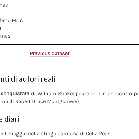
mas
fatto Mr Y.
e
omas
Previous dataset
nti di autori reali
conquistate
di William Shakespeare in Il manoscritto 
imo di Robert Bruce Montgomery)
e diari
n Il viaggio della strega bambina di Celia Rees