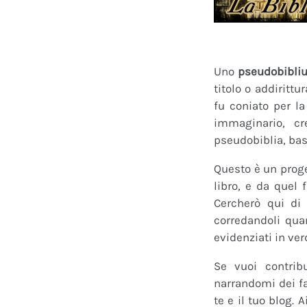
Uno
pseudobibli
titolo o addirittu
fu coniato per l
immaginario, cr
pseudobiblia, bas
Questo è un proge
libro, e da quel 
Cercherò qui di 
corredandoli quan
evidenziati in ver
Se vuoi contrib
narrandomi dei fan
te e il tuo blog.