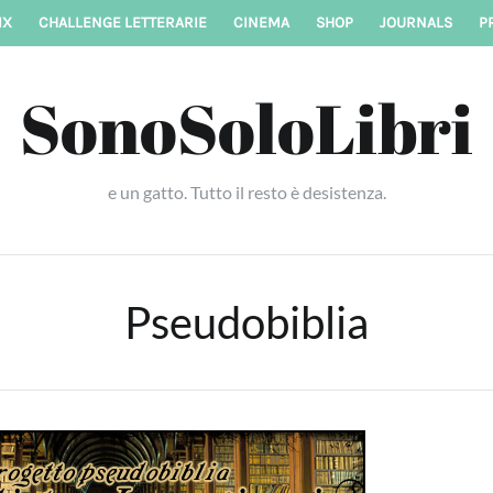
IX
CHALLENGE LETTERARIE
CINEMA
SHOP
JOURNALS
P
SonoSoloLibri
e un gatto. Tutto il resto è desistenza.
Pseudobiblia