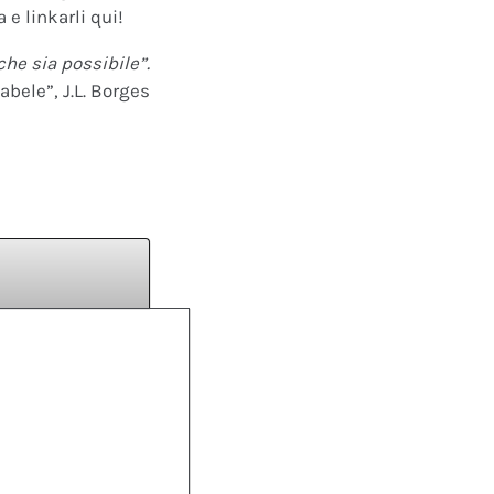
 e linkarli qui!
che sia possibile”.
abele”, J.L. Borges