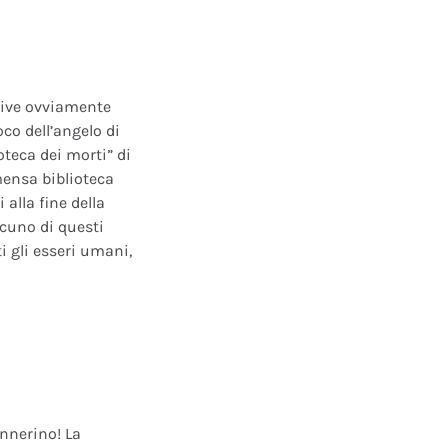
ative ovviamente
oco dell’angelo di
oteca dei morti” di
mensa biblioteca
alla fine della
scuno di questi
i gli esseri umani,
annerino! La