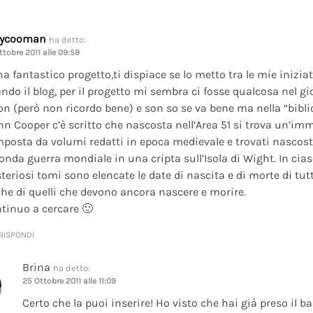
dycooman
ha detto:
ttobre 2011 alle 09:59
na fantastico progetto,ti dispiace se lo metto tra le mie inizi
ando il blog, per il progetto mi sembra ci fosse qualcosa nel gi
on (però non ricordo bene) e son so se va bene ma nella “bibli
nn Cooper c’è scritto che nascosta nell’Area 51 si trova un’im
posta da volumi redatti in epoca medievale e trovati nascosti 
onda guerra mondiale in una cripta sull’Isola di Wight. In cia
teriosi tomi sono elencate le date di nascita e di morte di tutt
he di quelli che devono ancora nascere e morire.
tinuo a cercare 🙂
RISPONDI
Brina
ha detto:
25 Ottobre 2011 alle 11:09
Certo che la puoi inserire! Ho visto che hai già preso il b