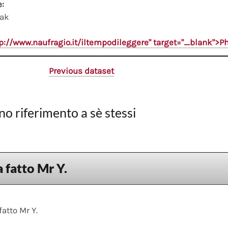
e:
ak
tp://www.naufragio.it/iltempodileggere" target="_blank">
Previous dataset
no riferimento a sè stessi
 fatto Mr Y.
fatto Mr Y.