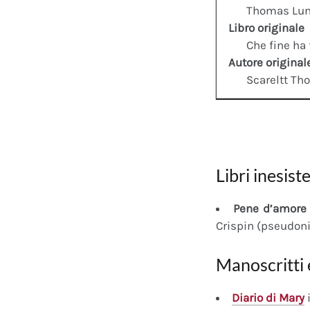
Thomas Lu
Libro originale
Che fine ha 
Autore original
Scareltt Th
Libri inesiste
Pene d’amore 
Crispin (pseudon
Manoscritti 
Diario
di Mary
i