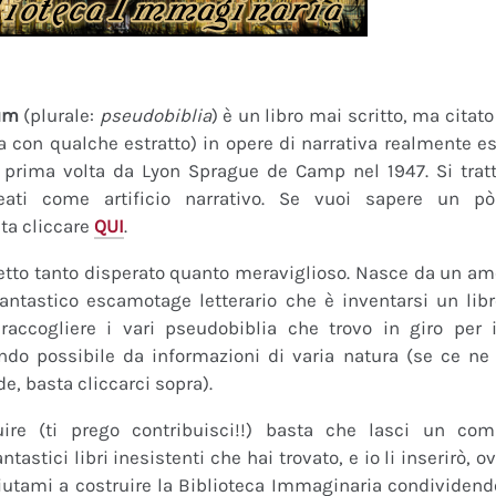
um
(plurale:
pseudobiblia
) è un libro mai scritto, ma citat
ra con qualche estratto) in opere di narrativa realmente es
a prima volta da Lyon Sprague de Camp nel 1947. Si tratt
eati come artificio narrativo. Se vuoi sapere un pò
ta cliccare
QUI
.
tto tanto disperato quanto meraviglioso. Nasce da un amor
fantastico escamotage letterario che è inventarsi un lib
raccogliere i vari pseudobiblia che trovo in giro per i
do possibile da informazioni di varia natura (se ce ne s
de, basta cliccarci sopra).
uire (ti prego contribuisci!!) basta che lasci un co
tastici libri inesistenti che hai trovato, e io li inserirò,
 Aiutami a costruire la Biblioteca Immaginaria condividendo