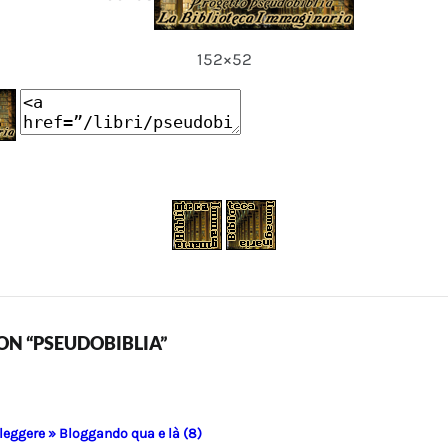
152×52
N “PSEUDOBIBLIA”
 leggere » Bloggando qua e là (8)