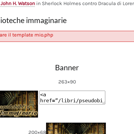
 John H. Watson
in Sherlock Holmes contro Dracula di Lore
lioteche immaginarie
are il template mio.php
Banner
263×90
200×68