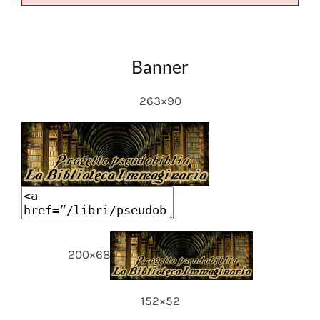
Banner
263×90
200×68
152×52