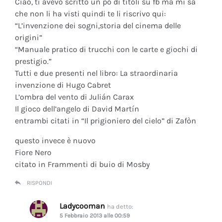
Ciao, ti avevo scritto un po di titoli su fb ma mi sa
che non li ha visti quindi te li riscrivo qui:
“L’invenzione dei sogni,storia del cinema delle
origini”
“Manuale pratico di trucchi con le carte e giochi di
prestigio.”
Tutti e due presenti nel libro: La straordinaria
invenzione di Hugo Cabret
L’ombra del vento di Julián Carax
Il gioco dell’angelo di David Martín
entrambi citati in “Il prigioniero del cielo” di Zafòn
questo invece è nuovo
Fiore Nero
citato in Frammenti di buio di Mosby
RISPONDI
Ladycooman
ha detto:
5 Febbraio 2013 alle 00:59