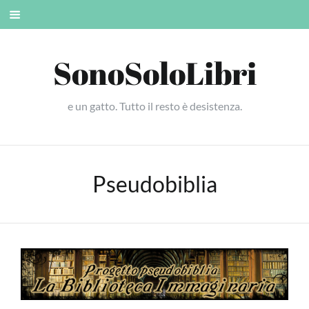
Skip
Mobile
to
menu
content
SonoSoloLibri
e un gatto. Tutto il resto è desistenza.
Pseudobiblia